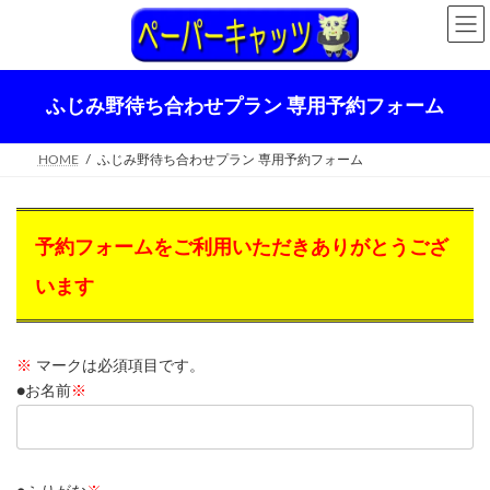
コ
ナ
ン
ビ
テ
ゲ
ン
ー
ツ
シ
ふじみ野待ち合わせプラン 専用予約フォーム
へ
ョ
ス
ン
キ
に
HOME
ふじみ野待ち合わせプラン 専用予約フォーム
ッ
移
プ
動
予約フォームをご利用いただきありがとうござ
います
※
マークは必須項目です。
●お名前
※