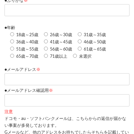
●ふりがな
※
●年齢
18歳～25歳
26歳～30歳
31歳～35歳
36歳～40歳
41歳～45歳
46歳～50歳
51歳～55歳
56歳～60歳
61歳～65歳
65歳～70歳
71歳以上
未選択
●メールアドレス
※
●メールアドレス確認用
※
注意
ドコモ・au・ソフトバンクメールは、こちらからの返信が届かな
い事案が多発しております。
Gメールなど、他のアドレスをお持ちでしたらそちらを記載してい