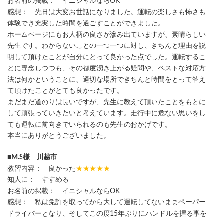
お名前の掲載： イニシャルならOK
感想： 先日は大変お世話になりました。運転の楽しさも怖さも
体験でき充実した時間を過ごすことができました。
ホームページにもお人柄の良さが滲み出ていますが、素晴らしい
先生です。わからないことの一つ一つに対し、きちんと理由を説
明して頂けたことが自分にとって良かった点でした。運転するこ
とに専念しつつも、その都度湧き上がる疑問や、ベストな対応方
法は何かということに、適切な場所できちんと時間をとって答え
て頂けたことがとても良かったです。
まだまだ道のりは長いですが、先生に教えて頂いたことをもとに
して頑張っていきたいと考えています。走行中に危ない思いをし
ても運転に前向きでいられるのも先生のおかげです。
本当にありがとうございました。
■M.S様 川越市
教習内容： 良かった
★★★★★
知人に： すすめる
お名前の掲載： イニシャルならOK
感想： 私は免許を取ってから大して運転してないままペーパー
ドライバーとなり、そしてこの度15年ぶりにハンドルを握る事を