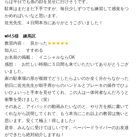
らは平日でも孫の顔を見せに行けそうです。
駐車はまだまだ下手ですが、毎日少しずつでも練習して感覚をつ
かめればいいなと思います。
佐光先生、４日間本当にありがとうございました！
■M.S様 練馬区
教習内容： 良かった
★★★★★
知人に： すすめる
お名前の掲載： イニシャルならOK
感想： お忙しい時期に５日間も来ていただいてありがとうござ
いました。
家の駐車場の形が複雑でどうしたらよいのか全く分からなかった
初日に佐光先生が助手席からのハンドルとブレーキの操作でひょ
いひょいっと手本を見せてくれ、この人は一体何者なんだろうと
衝撃を受けました（笑）
そのあと、アイパッドの動画みたいなのと、やり方を紙に書いて
くれながら説明してくれて、もう本当にこれ以上の教習は無いと
思います。安くて極上！得しました♪
是非、みんなに受けてほしいです。ペーパードライバーのお友達
ができたら絶対紹介しますね！