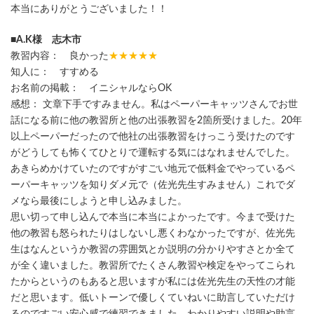
本当にありがとうございました！！
■A.K様 志木市
教習内容： 良かった
★★★★★
知人に： すすめる
お名前の掲載： イニシャルならOK
感想： 文章下手ですみません。私はペーパーキャッツさんでお世
話になる前に他の教習所と他の出張教習を2箇所受けました。20年
以上ペーパーだったので他社の出張教習をけっこう受けたのです
がどうしても怖くてひとりで運転する気にはなれませんでした。
あきらめかけていたのですがすごい地元で低料金でやっているペ
ーパーキャッツを知りダメ元で（佐光先生すみません）これでダ
メなら最後にしようと申し込みました。
思い切って申し込んで本当に本当によかったです。今まで受けた
他の教習も怒られたりはしないし悪くわなかったですが、佐光先
生はなんというか教習の雰囲気とか説明の分かりやすさとか全て
が全く違いました。教習所でたくさん教習や検定をやってこられ
たからというのもあると思いますが私には佐光先生の天性の才能
だと思います。低いトーンで優しくていねいに助言していただけ