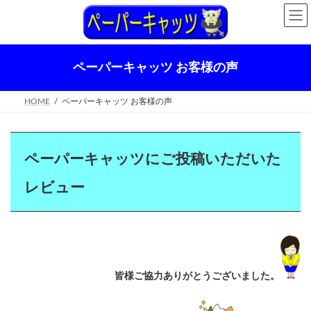
コ
ナ
ン
ビ
テ
ゲ
ン
ー
ツ
シ
ペーパーキャッツ お客様の声
へ
ョ
ス
ン
キ
に
HOME
ペーパーキャッツ お客様の声
ッ
移
プ
動
ペーパーキャッツにご投稿いただいた
レビュー
皆様ご協力ありがとうございました。