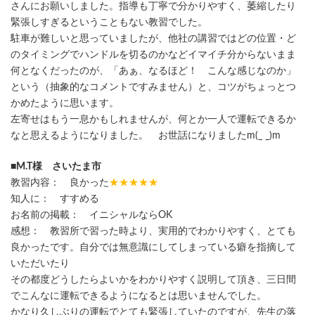
さんにお願いしました。指導も丁寧で分かりやすく、萎縮したり
緊張しすぎるということもない教習でした。
駐車が難しいと思っていましたが、他社の講習ではどの位置・ど
のタイミングでハンドルを切るのかなどイマイチ分からないまま
何となくだったのが、「あぁ、なるほど！ こんな感じなのか」
という（抽象的なコメントですみません）と、コツがちょっとつ
かめたように思います。
左寄せはもう一息かもしれませんが、何とか一人で運転できるか
なと思えるようになりました。 お世話になりましたm(_ _)m
■M.T様 さいたま市
教習内容： 良かった
★★★★★
知人に： すすめる
お名前の掲載： イニシャルならOK
感想： 教習所で習った時より、実用的でわかりやすく、とても
良かったです。自分では無意識にしてしまっている癖を指摘して
いただいたり
その都度どうしたらよいかをわかりやすく説明して頂き、三日間
でこんなに運転できるようになるとは思いませんでした。
かなり久しぶりの運転でとても緊張していたのですが、先生の落