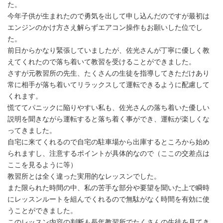
た。
今年子供が生まれたので勇気を出して申し込んだのですが最初は
エンジンのかけ方さえ解らずエアコン操作もお願いした位でし
た。
前日からかなり緊張していましたが、佐光さんが丁寧に優しく教
えてくれたので落ち着いて教習を受けることができました。
さすが元教習所の先生、たくさんの生徒を指導してきただけあり
常に相手が落ち着いてリラックスして運転できるように配慮して
くれます。
慌ててパニックに陥りやすい私も、佐光さんの落ち着いた優しい
説明を聞きながら運転すると落ち着く事ができ、運転が楽しくな
ってきました。
自宅に来てくれるので自宅の駐車場から出庫するところから始め
られますし、注意するポイントが具体的なので（ここの交差点は
ここを見るように等）
教習所とは全く違った実用的なレッスンでした。
また限られた時間の中、私の苦手な部分や要望を聞いた上で瞬時
にレッスンルートを組んでくれるので無駄がなく時間を有効に使
うことができました。
このレッスン内容の判断も長年教習所でたくさんの生徒を見てき