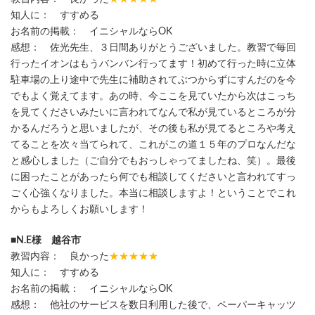
知人に： すすめる
お名前の掲載： イニシャルならOK
感想： 佐光先生、３日間ありがとうございました。教習で毎回
行ったイオンはもうバンバン行ってます！初めて行った時に立体
駐車場の上り途中で先生に補助されてぶつからずにすんだのを今
でもよく覚えてます。あの時、今ここを見ていたから次はこっち
を見てくださいみたいに言われてなんで私が見ているところが分
かるんだろうと思いましたが、その後も私が見てるところや考え
てることを次々当てられて、これがこの道１５年のプロなんだな
と感心しました（ご自分でもおっしゃってましたね、笑）。最後
に困ったことがあったら何でも相談してくださいと言われてすっ
ごく心強くなりました。本当に相談しますよ！ということでこれ
からもよろしくお願いします！
■N.E様 越谷市
教習内容： 良かった
★★★★★
知人に： すすめる
お名前の掲載： イニシャルならOK
感想： 他社のサービスを数日利用した後で、ペーパーキャッツ