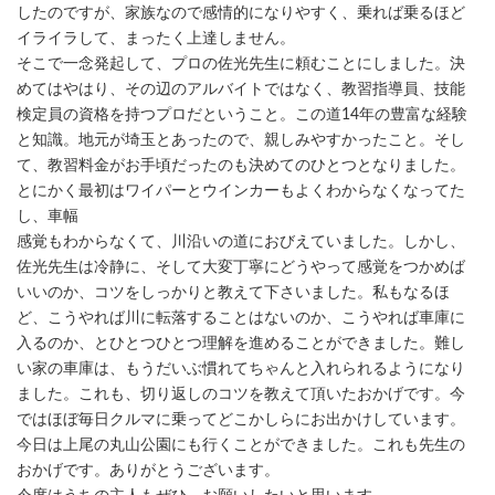
したのですが、家族なので感情的になりやすく、乗れば乗るほど
イライラして、まったく上達しません。
そこで一念発起して、プロの佐光先生に頼むことにしました。決
めてはやはり、その辺のアルバイトではなく、教習指導員、技能
検定員の資格を持つプロだということ。この道14年の豊富な経験
と知識。地元が埼玉とあったので、親しみやすかったこと。そし
て、教習料金がお手頃だったのも決めてのひとつとなりました。
とにかく最初はワイパーとウインカーもよくわからなくなってた
し、車幅
感覚もわからなくて、川沿いの道におびえていました。しかし、
佐光先生は冷静に、そして大変丁寧にどうやって感覚をつかめば
いいのか、コツをしっかりと教えて下さいました。私もなるほ
ど、こうやれば川に転落することはないのか、こうやれば車庫に
入るのか、とひとつひとつ理解を進めることができました。難し
い家の車庫は、もうだいぶ慣れてちゃんと入れられるようになり
ました。これも、切り返しのコツを教えて頂いたおかげです。今
ではほぼ毎日クルマに乗ってどこかしらにお出かけしています。
今日は上尾の丸山公園にも行くことができました。これも先生の
おかげです。ありがとうございます。