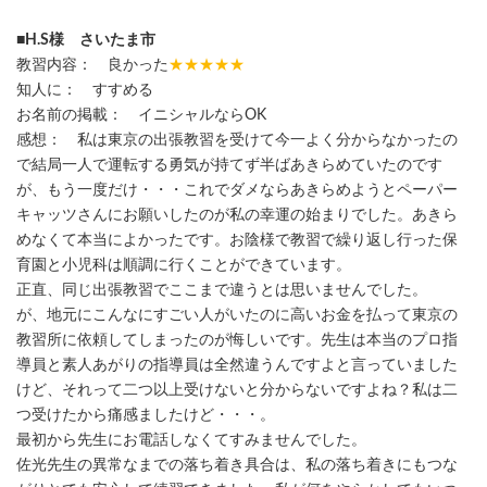
■H.S様 さいたま市
教習内容： 良かった
★★★★★
知人に： すすめる
お名前の掲載： イニシャルならOK
感想： 私は東京の出張教習を受けて今一よく分からなかったの
で結局一人で運転する勇気が持てず半ばあきらめていたのです
が、もう一度だけ・・・これでダメならあきらめようとペーパー
キャッツさんにお願いしたのが私の幸運の始まりでした。あきら
めなくて本当によかったです。お陰様で教習で繰り返し行った保
育園と小児科は順調に行くことができています。
正直、同じ出張教習でここまで違うとは思いませんでした。
が、地元にこんなにすごい人がいたのに高いお金を払って東京の
教習所に依頼してしまったのが悔しいです。先生は本当のプロ指
導員と素人あがりの指導員は全然違うんですよと言っていました
けど、それって二つ以上受けないと分からないですよね？私は二
つ受けたから痛感ましたけど・・・。
最初から先生にお電話しなくてすみませんでした。
佐光先生の異常なまでの落ち着き具合は、私の落ち着きにもつな