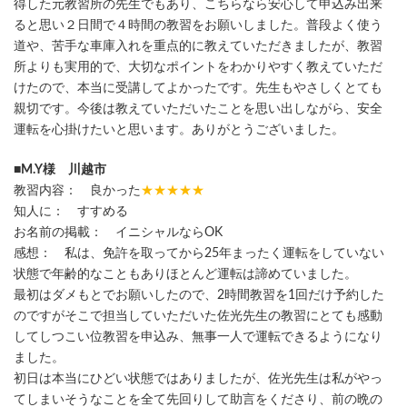
得した元教習所の先生でもあり、こちらなら安心して申込み出来
ると思い２日間で４時間の教習をお願いしました。普段よく使う
道や、苦手な車庫入れを重点的に教えていただきましたが、教習
所よりも実用的で、大切なポイントをわかりやすく教えていただ
けたので、本当に受講してよかったです。先生もやさしくとても
親切です。今後は教えていただいたことを思い出しながら、安全
運転を心掛けたいと思います。ありがとうございました。
■M.Y様 川越市
教習内容： 良かった
★★★★★
知人に： すすめる
お名前の掲載： イニシャルならOK
感想： 私は、免許を取ってから25年まったく運転をしていない
状態で年齢的なこともありほとんど運転は諦めていました。
最初はダメもとでお願いしたので、2時間教習を1回だけ予約した
のですがそこで担当していただいた佐光先生の教習にとても感動
してしつこい位教習を申込み、無事一人で運転できるようになり
ました。
初日は本当にひどい状態ではありましたが、佐光先生は私がやっ
てしまいそうなことを全て先回りして助言をくださり、前の晩の