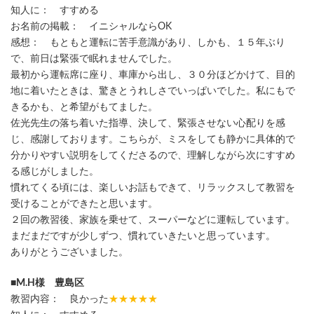
知人に： すすめる
お名前の掲載： イニシャルならOK
感想： もともと運転に苦手意識があり、しかも、１５年ぶり
で、前日は緊張で眠れませんでした。
最初から運転席に座り、車庫から出し、３０分ほどかけて、目的
地に着いたときは、驚きとうれしさでいっぱいでした。私にもで
きるかも、と希望がもてました。
佐光先生の落ち着いた指導、決して、緊張させない心配りを感
じ、感謝しております。こちらが、ミスをしても静かに具体的で
分かりやすい説明をしてくださるので、理解しながら次にすすめ
る感じがしました。
慣れてくる頃には、楽しいお話もできて、リラックスして教習を
受けることができたと思います。
２回の教習後、家族を乗せて、スーパーなどに運転しています。
まだまだですが少しずつ、慣れていきたいと思っています。
ありがとうございました。
■M.H様 豊島区
教習内容： 良かった
★★★★★