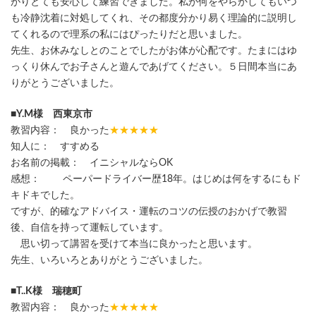
がりとても安心して練習できました。私が何をやらかしてもいつ
も冷静沈着に対処してくれ、その都度分かり易く理論的に説明し
てくれるので理系の私にはぴったりだと思いました。
先生、お休みなしとのことでしたがお体が心配です。たまにはゆ
っくり休んでお子さんと遊んであげてください。５日間本当にあ
りがとうございました。
■Y.M様 西東京市
教習内容： 良かった
★★★★★
知人に： すすめる
お名前の掲載： イニシャルならOK
感想： ペーパードライバー歴18年。はじめは何をするにもド
キドキでした。
ですが、的確なアドバイス・運転のコツの伝授のおかげで教習
後、自信を持って運転しています。
思い切って講習を受けて本当に良かったと思います。
先生、いろいろとありがとうございました。
■T..K様 瑞穂町
教習内容： 良かった
★★★★★