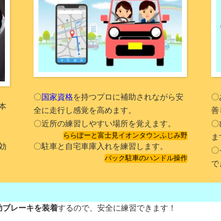
〇
国家資格
を持つプロに補助されながら安
〇
本
全に走行し感覚を高めます。
善
〇近所の練習しやすい場所を覚えます。
〇
ららぽーと富士見
イオンタウンふじみ野
ま
効
〇駐車と自宅車庫入れを練習します。
〇
バック駐車のハンドル操作
で
助ブレーキを装着
するので、安全に練習できます！