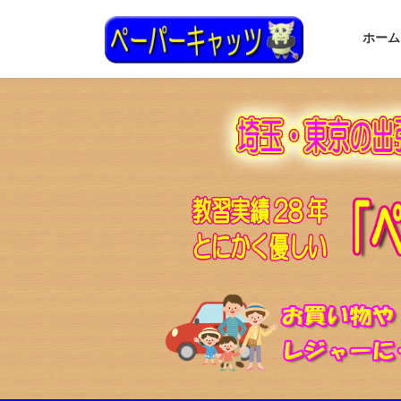
コ
ナ
ン
ビ
ホーム
テ
ゲ
ン
ー
ツ
シ
へ
ョ
ス
ン
キ
に
ッ
移
プ
動