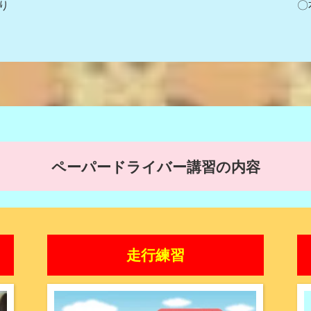
り
〇
ペーパードライバー講習の
内容
走行練習