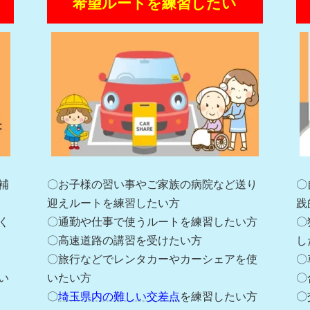
希望ルートを練習したい
補
〇お子様の習い事やご家族の病院など送り
〇
迎えルートを練習したい方
践
く
〇通勤や仕事で使うルートを練習したい方
〇
〇高速道路の講習を受けたい方
し
〇旅行などでレンタカーやカーシェアを使
〇
い
いたい方
〇
〇
埼玉県内の難しい交差点
を練習したい方
〇