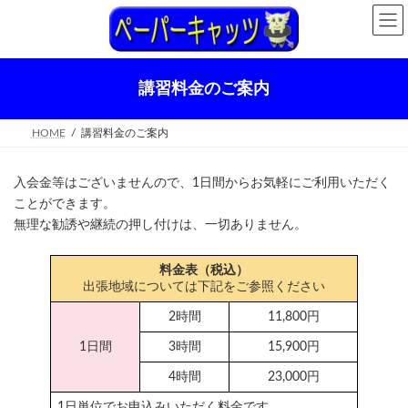
コ
ナ
ン
ビ
テ
ゲ
ン
ー
ツ
シ
講習料金のご案内
へ
ョ
ス
ン
キ
に
HOME
講習料金のご案内
ッ
移
プ
動
入会金等はございませんので、1日間からお気軽にご利用いただく
ことができます。
無理な勧誘や継続の押し付けは、一切ありません。
料金表（税込）
出張地域については下記をご参照ください
2時間
11,800円
1日間
3時間
15,900円
4時間
23,000円
1日単位でお申込みいただく料金です。