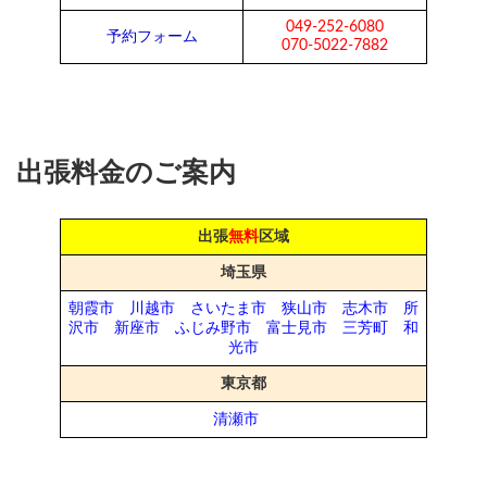
049-252-6080
予約フォーム
070-5022-7882
出張料金のご案内
出張
無料
区域
埼玉県
朝霞市
川越市
さいたま市
狭山市
志木市
所
沢市
新座市
ふじみ野市
富士見市
三芳町
和
光市
東京都
清瀬市