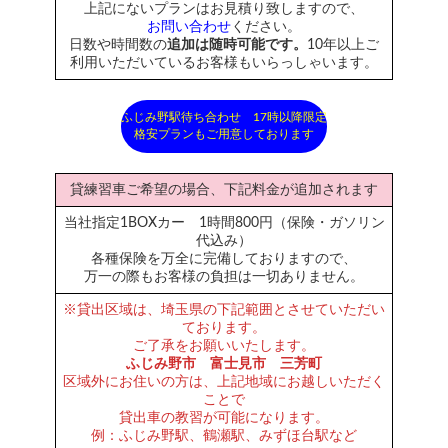
上記にないプランはお見積り致しますので、
お問い合わせ
ください。
日数や時間数の
追加は随時可能です。
10年以上ご
利用いただいているお客様もいらっしゃいます。
ふじみ野駅待ち合わせ 17時以降限定
格安プランもご用意しております
貸練習車ご希望の場合、下記料金が追加されます
当社指定1BOXカー 1時間800円（保険・ガソリン
代込み）
各種保険を万全に完備しておりますので、
万一の際もお客様の負担は一切ありません。
※貸出区域は、埼玉県の下記範囲とさせていただい
ております。
ご了承をお願いいたします。
ふじみ野市 富士見市 三芳町
区域外にお住いの方は、上記地域にお越しいただく
ことで
貸出車の教習が可能になります。
例：ふじみ野駅、鶴瀬駅、みずほ台駅など