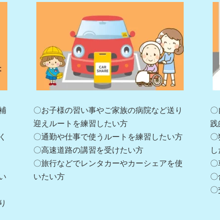
補
〇お子様の習い事やご家族の病院など送り
〇
迎えルートを練習したい方
践
く
〇通勤や仕事で使うルートを練習したい方
〇
〇高速道路の講習を受けたい方
し
〇旅行などでレンタカーやカーシェアを使
〇
い
いたい方
〇
〇
り