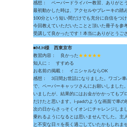
感想： ペーパードライバー教習、ありがと
最初動かした時は、アクセルやブレーキの踏
100分という短い間だけでも充分に自信をつ
今回教えていただいたことと頂いた冊子を参
受講して良かったです！本当にありがとうご
■M.H様 西東京市
教習内容： 良かった
★★★★★
知人に： すすめる
お名前の掲載： イニシャルならOK
感想： 3日間お世話になりました。ワゴン
で、ペーパーキャッツさんにお願いしました
いましたが、結果的にはお金がかかってもプ
だけたと思います。i-padのような画面で
次の日からさっそくイオンにチャレンジしま
乗れるようになるとは思いませんでした。主
と不安な日々を長く過ごしていたかもしれま