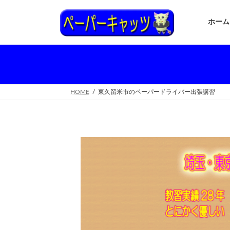
コ
ナ
ン
ビ
ホーム
テ
ゲ
ン
ー
ツ
シ
へ
ョ
ス
ン
キ
に
ッ
移
HOME
東久留米市のペーパードライバー出張講習
プ
動