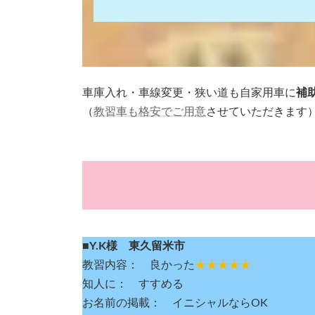
車庫入れ・車線変更・狭い道も自家用車に
補
（
教習車も格安でご用意
させていただきます
■Y.K様 東久留米市
教習内容： 良かった
★★★★★
知人に： すすめる
お名前の掲載： イニシャルならOK