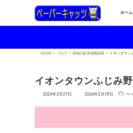
コ
ナ
ン
ビ
ホーム
テ
ゲ
ン
ー
ツ
シ
へ
ョ
ス
ン
キ
に
ッ
移
HOME
ブログ
地域の駐車場難易度
イオンタウン
プ
動
イオンタウンふじみ野
最
2024年3月27日
2026年2月19日
ペ
終
更
新
日
時
: