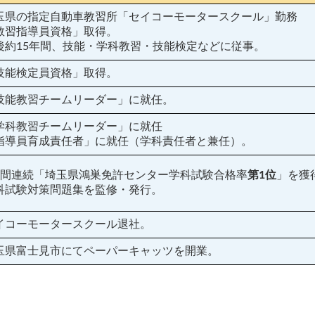
玉県の指定自動車教習所
「セイコーモータースクール」勤務
教習指導員資格」取得。
後約15年間、技能・学科教習・技能検定などに従事。
技能検定員資格」取得。
技能教習チームリーダー」に就任。
学科教習チームリーダー」に就任
指導員育成責任者」に就任（学科責任者と兼任）。
年間連続「埼玉県鴻巣免許センター学科試験合格率
第1位
」を獲
科試験対策問題集を監修・発行。
イコーモータースクール退社。
玉県富士見市にて
ペーパーキャッツを開業。