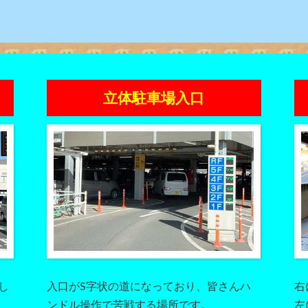
立体駐車場入口
し
入口がS字状の道になっており、皆さんハ
右
ンドル操作で苦戦する場所です。
左