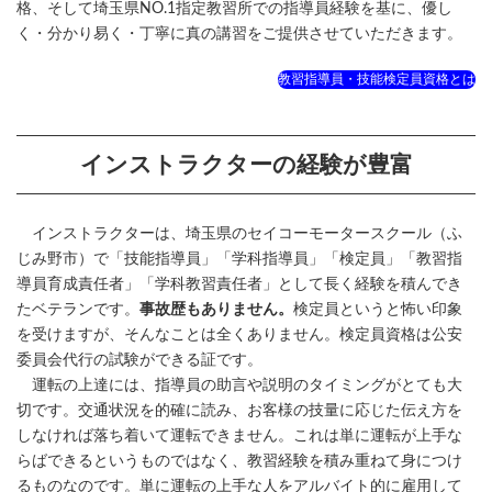
格、そして埼玉県NO.1指定教習所での指導員経験を基に、優し
く・分かり易く・丁寧に真の講習をご提供させていただきます。
教習指導員・技能検定員資格とは
インストラクターの経験が豊富
インストラクターは、埼玉県のセイコーモータースクール（ふ
じみ野市）で「技能指導員」「学科指導員」「検定員」「教習指
導員育成責任者」「学科教習責任者」として長く経験を積んでき
たベテランです。
事故歴もありません。
検定員というと怖い印象
を受けますが、そんなことは全くありません。検定員資格は公安
委員会代行の試験ができる証です。
運転の上達には、指導員の助言や説明のタイミングがとても大
切です。交通状況を的確に読み、お客様の技量に応じた伝え方を
しなければ落ち着いて運転できません。これは単に運転が上手な
らばできるというものではなく、教習経験を積み重ねて身につけ
るものなのです。単に運転の上手な人をアルバイト的に雇用して