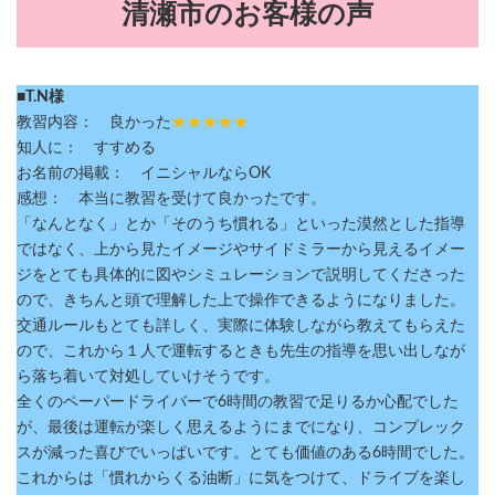
清瀬市のお客様の声
■T.N様
教習内容： 良かった
★★★★★
知人に： すすめる
お名前の掲載： イニシャルならOK
感想： 本当に教習を受けて良かったです。
「なんとなく」とか「そのうち慣れる」といった漠然とした指導
ではなく、上から見たイメージやサイドミラーから見えるイメー
ジをとても具体的に図やシミュレーションで説明してくださった
ので、きちんと頭で理解した上で操作できるようになりました。
交通ルールもとても詳しく、実際に体験しながら教えてもらえた
ので、これから１人で運転するときも先生の指導を思い出しなが
ら落ち着いて対処していけそうです。
全くのペーパードライバーで6時間の教習で足りるか心配でした
が、最後は運転が楽しく思えるようにまでになり、コンプレック
スが減った喜びでいっぱいです。とても価値のある6時間でした。
これからは「慣れからくる油断」に気をつけて、ドライブを楽し