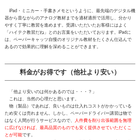
iPad・ミニカー・手書きメモというように、最先端のデジタル機
器から昔ながらのアナログ教材までを適材適所で活用し、分かり
やすく丁寧に教習を進めます。受講いただいたお客様にはよく
「ハイテク教習だね」とのお言葉をいただいております。iPadに
は、ペーパーキャッツ自慢のオリジナル教材をたくさん仕込んで
あるので効果的に理解を深めることができます。
料金がお得です（他社より安い）
「他より安いのは何かあるのでは・・・？」
これは、当然の心理だと思います。
物（製品）であれば、良いものは仕入れコストがかかっている
ため安くは売れません。しかし、ペーパードライバー講習は物で
はなく人間が行うサービスなので、
人件費を削り出張範囲を無理
に広げなければ、最高品質のものでも安く提供させていただくこ
とが可能
です。