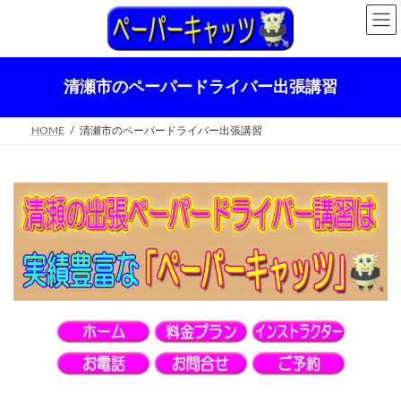
コ
ナ
ン
ビ
テ
ゲ
ン
ー
ツ
シ
清瀬市のペーパードライバー出張講習
へ
ョ
ス
ン
キ
に
HOME
清瀬市のペーパードライバー出張講習
ッ
移
プ
動