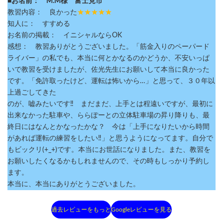
■お名前： M.M様 富士見市
教習内容： 良かった
★★★★★
知人に： すすめる
お名前の掲載： イニシャルならOK
感想： 教習ありがとうございました。「筋金入りのペーパード
ライバー」の私でも、本当に何とかなるのかどうか、不安いっぱ
いで教習を受けましたが、佐光先生にお願いして本当に良かった
です。「免許取ったけど、運転は怖いから…」と思って、３０年以
上過ごしてきた
のが、嘘みたいです‼ まだまだ、上手とは程遠いですが、最初に
出来なかった駐車や、ららぽーとの立体駐車場の昇り降りも、最
終日にはなんとかなったかな？ 今は「上手になりたいから時間
があれば運転の練習をしたい‼」と思うようになってます。自分で
もビックリ(+_+)です。本当にお世話になりました。また、教習を
お願いしたくなるかもしれませんので、その時もしっかり予約し
ます。
本当に、本当にありがとうございました。
過去レビューをもっと
Googleレビューを見る