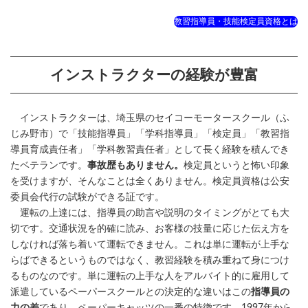
教習指導員・技能検定員資格とは
インストラクターの経験が豊富
インストラクターは、埼玉県のセイコーモータースクール（ふ
じみ野市）で「技能指導員」「学科指導員」「検定員」「教習指
導員育成責任者」「学科教習責任者」として長く経験を積んでき
たベテランです。
事故歴もありません。
検定員というと怖い印象
を受けますが、そんなことは全くありません。検定員資格は公安
委員会代行の試験ができる証です。
運転の上達には、指導員の助言や説明のタイミングがとても大
切です。交通状況を的確に読み、お客様の技量に応じた伝え方を
しなければ落ち着いて運転できません。これは単に運転が上手な
らばできるというものではなく、教習経験を積み重ねて身につけ
るものなのです。単に運転の上手な人をアルバイト的に雇用して
派遣しているペーパースクールとの決定的な違いはこの
指導員の