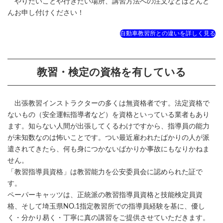
やりたいことや行きたい場所、講習方法への注文などはどんど
んお申し付けください！
自動車教習所との違いを詳しく見る
教習・検定の資格を有している
出張教習インストラクターの多くは無資格者です。法定資格で
ないもの（安全運転指導者など）を資格といっている業者もあり
ます。知らない人間が出張してくるわけですから、指導員の能力
が未知数なのは怖いことです。つい最近雇われたばかりの人が派
遣されてきたら、何も身につかないばかりか事故にもなりかねま
せん。
「教習指導員資格」は教習能力を公安委員会に認められた証で
す。
ペーパーキャッツは、正統派の教習指導員資格と技能検定員資
格、そして埼玉県NO.1指定教習所での指導員経験を基に、優し
く・分かり易く・丁寧に真の講習をご提供させていただきます。