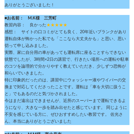
ありがとうございました！
■お名前： M.K様 三芳町
教習内容： 良かった
★★★★★
感想： サイトの口コミがとても良く、20年近いブランクがあり
運転自体が怖かった私でも「ここなら大丈夫かも」と思い、思い
切って申し込みました。
実際、家に自分用の車があっても運転席に座ることすらできない
状態でしたが、3時間×2日の講習で、行きたい場所への運転や駐車
のコツを論理的で分かりやすく教えていただき、少しずつ恐怖が
和らいでいきました。
特に印象的だったのは、講習中にウォッシャー液やワイパーの交
換まで対応してくださったことです。運転は「車を大切に扱うこ
と」でもあるのだと気づかされました。
今はまだ遠出はできませんが、近所のスーパーまで運転できるよ
うになり、大きな一歩を踏み出せたと感じています。 同じように
不安を感じている方に、ぜひおすすめしたい教習です。 佐光さ
ん、本当にありがとうございました