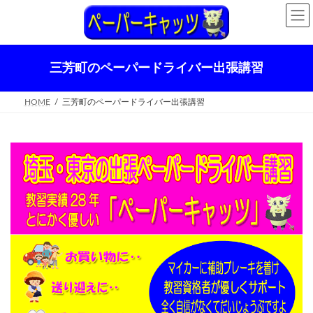
コ
ナ
ン
ビ
テ
ゲ
ン
ー
ツ
シ
三芳町のペーパードライバー出張講習
へ
ョ
ス
ン
キ
に
HOME
三芳町のペーパードライバー出張講習
ッ
移
プ
動