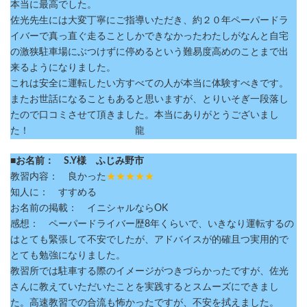
本当に最高でした。
佐光先生には大変丁寧にご指導いただき、約２０年ペーパードラ
イバーで真っ直ぐ走ることしかできなかったわたしがなんと自宅
の激狭駐車場にぶつけずに停めるという難易度高めのことまで出
来るようになりました。
これは安全に運転したい方すべての人が本当に体験すべきです。
またお世話になることもあると思いますが、とりいそぎ一段落し
たので口コミさせて頂きました。本当にありがとうございまし
た！ 龍
■お名前： S.Y様 ふじみ野市
教習内容： 良かった
★★★★★
知人に： すすめる
お名前の掲載： イニシャルならOK
感想： ペーパードライバー歴8年くらいで、いきなり運転するの
はとても緊張して不安でしたが、アドバイスが的確且つ実用的で
とても勉強になりました。
教習所では駐車する際のイメージがつきづらかったですが、佐光
さんに教えていただいたことを実践するとスムーズにできまし
た。高速教習での合流も怖かったですが、不安を拭えました。