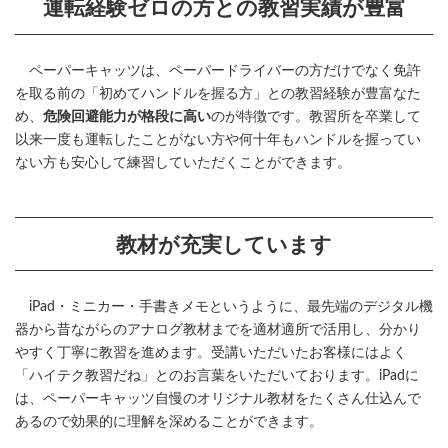
運転経験ゼロの方との教習実績が豊富
ペーパーキャッツは、ペーパードライバーの方だけでなく免許
を取る前の「初めてハンドルを握る方」との教習経験が豊富なた
め、
危険回避能力が格段に高い
のが特徴です。教習所を卒業して
以来一度も運転したことがない方や何十年もハンドルを握ってい
ない方も安心して練習していただくことができます。
教材が充実しています
iPad・ミニカー・手書きメモというように、最先端のデジタル機
器から昔ながらのアナログ教材までを適材適所で活用し、分かり
やすく丁寧に教習を進めます。受講いただいたお客様にはよく
「ハイテク教習だね」とのお言葉をいただいております。iPadに
は、ペーパーキャッツ自慢のオリジナル教材をたくさん仕込んで
あるので効果的に理解を深めることができます。