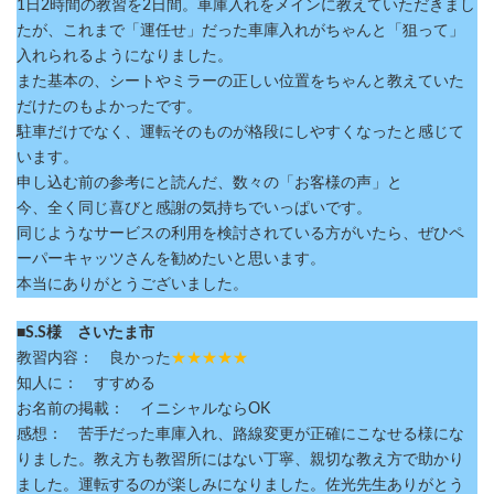
1日2時間の教習を2日間。車庫入れをメインに教えていただきまし
たが、これまで「運任せ」だった車庫入れがちゃんと「狙って」
入れられるようになりました。
また基本の、シートやミラーの正しい位置をちゃんと教えていた
だけたのもよかったです。
駐車だけでなく、運転そのものが格段にしやすくなったと感じて
います。
申し込む前の参考にと読んだ、数々の「お客様の声」と
今、全く同じ喜びと感謝の気持ちでいっぱいです。
同じようなサービスの利用を検討されている方がいたら、ぜひペ
ーパーキャッツさんを勧めたいと思います。
本当にありがとうございました。
■S.S様 さいたま市
教習内容： 良かった
★★★★★
知人に： すすめる
お名前の掲載： イニシャルならOK
感想： 苦手だった車庫入れ、路線変更が正確にこなせる様にな
りました。教え方も教習所にはない丁寧、親切な教え方で助かり
ました。運転するのが楽しみになりました。佐光先生ありがとう