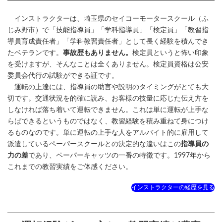
インストラクターは、埼玉県のセイコーモータースクール（ふ
じみ野市）で「技能指導員」「学科指導員」「検定員」「教習指
導員育成責任者」「学科教習責任者」として長く経験を積んでき
たベテランです。
事故歴もありません。
検定員というと怖い印象
を受けますが、そんなことは全くありません。検定員資格は公安
委員会代行の試験ができる証です。
運転の上達には、指導員の助言や説明のタイミングがとても大
切です。交通状況を的確に読み、お客様の技量に応じた伝え方を
しなければ落ち着いて運転できません。これは単に運転が上手な
らばできるというものではなく、教習経験を積み重ねて身につけ
るものなのです。単に運転の上手な人をアルバイト的に雇用して
派遣しているペーパースクールとの決定的な違いはこの
指導員の
力の差
であり、ペーパーキャッツの一番の特徴です。1997年から
これまでの教習実績をご体感ください。
インストラクターの経歴を見る