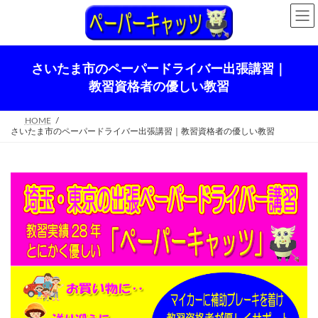
コ
ナ
ン
ビ
テ
ゲ
ン
ー
ツ
シ
さいたま市のペーパードライバー出張講習｜
へ
ョ
ス
ン
教習資格者の優しい教習
キ
に
ッ
移
プ
動
HOME
さいたま市のペーパードライバー出張講習｜教習資格者の優しい教習