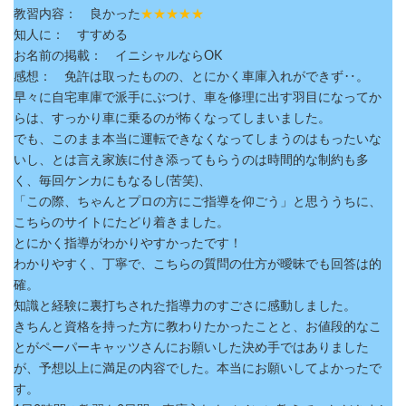
教習内容： 良かった
★★★★★
知人に： すすめる
お名前の掲載： イニシャルならOK
感想： 免許は取ったものの、とにかく車庫入れができず‥。
早々に自宅車庫で派手にぶつけ、車を修理に出す羽目になってか
らは、すっかり車に乗るのが怖くなってしまいました。
でも、このまま本当に運転できなくなってしまうのはもったいな
いし、とは言え家族に付き添ってもらうのは時間的な制約も多
く、毎回ケンカにもなるし(苦笑)、
「この際、ちゃんとプロの方にご指導を仰ごう」と思ううちに、
こちらのサイトにたどり着きました。
とにかく指導がわかりやすかったです！
わかりやすく、丁寧で、こちらの質問の仕方が曖昧でも回答は的
確。
知識と経験に裏打ちされた指導力のすごさに感動しました。
きちんと資格を持った方に教わりたかったことと、お値段的なこ
とがペーパーキャッツさんにお願いした決め手ではありました
が、予想以上に満足の内容でした。本当にお願いしてよかったで
す。