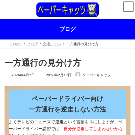
コ
ナ
ン
ビ
テ
ゲ
ン
ー
ツ
シ
ブログ
へ
ョ
ス
ン
キ
に
HOME
ブログ
交通ルール
一方通行の見分け方
ッ
移
プ
動
一方通行の見分け方
最
2024年4月5日
2026年2月19日
ペーパーキャッツ
終
更
新
日
ペーパードライバー向け
時
:
一方通行を逆走しない方法
よくテレビのニュースで
逆走
という言葉を耳にしますが、ペ
ーパードライバー講習では
「自分が逆走してしまわないか心