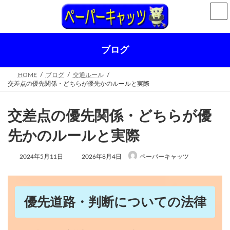
コ
ナ
ン
ビ
テ
ゲ
ン
ー
ツ
シ
ブログ
へ
ョ
ス
ン
キ
に
HOME
ブログ
交通ルール
ッ
移
交差点の優先関係・どちらが優先かのルールと実際
プ
動
交差点の優先関係・どちらが優
先かのルールと実際
最
2024年5月11日
2026年8月4日
ペーパーキャッツ
終
更
新
日
時
優先道路・判断についての法律
: