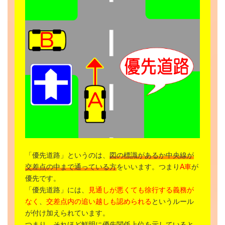
「優先道路」というのは、
図の標識があるか中央線が
交差点の中まで通っている方
をいいます。つまり
A車
が
優先です。
「優先道路」には、
見通しが悪くても徐行する義務が
なく
、
交差点内の追い越しも認められる
というルール
が付け加えられています。