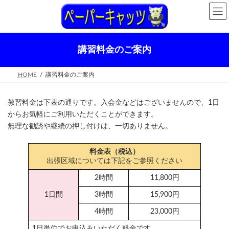
コ
ナ
ン
ビ
テ
ゲ
ン
ー
ツ
シ
講習料金のご案内
へ
ョ
ス
ン
キ
に
HOME
講習料金のご案内
ッ
移
プ
動
教習料金は下表の通りです。入会金などはございませんので、1日
からお気軽にご利用いただくことができます。
無理な勧誘や継続の押し付けは、一切ありません。
料金表（税込）
出張区域については下記をご参照ください
2時間
11,800円
1日間
3時間
15,900円
4時間
23,000円
1日単位でお申込みいただく料金です。