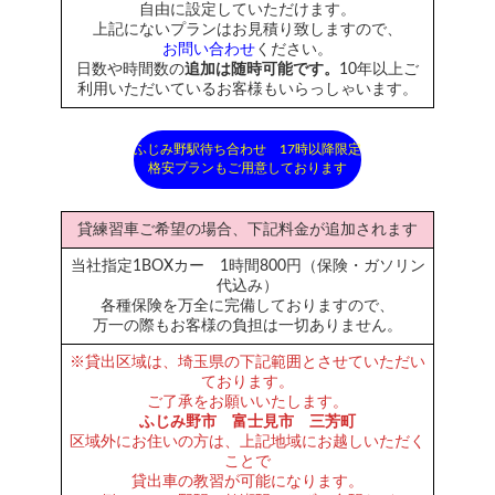
自由に設定していただけます。
上記にないプランはお見積り致しますので、
お問い合わせ
ください。
日数や時間数の
追加は随時可能です。
10年以上ご
利用いただいているお客様もいらっしゃいます。
ふじみ野駅待ち合わせ 17時以降限定
格安プランもご用意しております
貸練習車ご希望の場合、下記料金が追加されます
当社指定1BOXカー 1時間800円（保険・ガソリン
代込み）
各種保険を万全に完備しておりますので、
万一の際もお客様の負担は一切ありません。
※貸出区域は、埼玉県の下記範囲とさせていただい
ております。
ご了承をお願いいたします。
ふじみ野市 富士見市 三芳町
区域外にお住いの方は、上記地域にお越しいただく
ことで
貸出車の教習が可能になります。