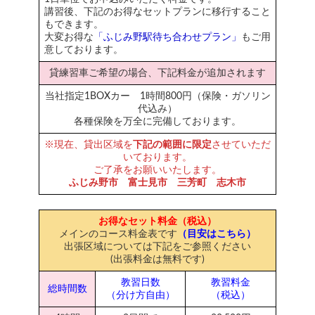
講習後、下記のお得なセットプランに移行すること
もできます。
大変お得な
「ふじみ野駅待ち合わせプラン」
もご用
意しております。
貸練習車ご希望の場合、下記料金が追加されます
当社指定1BOXカー 1時間800円（保険・ガソリン
代込み）
各種保険を万全に完備しております。
※現在、貸出区域を
下記の範囲に限定
させていただ
いております。
ご了承をお願いいたします。
ふじみ野市 富士見市 三芳町 志木市
お得なセット料金（税込）
メインのコース料金表です
（目安はこちら）
出張区域については下記をご参照ください
(出張料金は無料です)
教習日数
教習料金
総時間数
（分け方自由）
（税込）